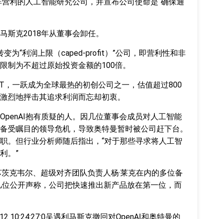
家非营利的人工智能研究公司，并宣布公司使命是“确保通
马斯克2018年从董事会卸任。
转变为“利润上限（caped-profit）”公司，即营利性和非
限制为不超过原始投资金额的100倍。
atGPT，一跃成为全球最热的初创公司之一，估值超过800
激烈地抨击其追求利润而忘却初衷。
penAI抱有质疑的人。因几位董事会成员对人工智能
备受瞩目的领导危机，导致奥特曼暂时被公司赶下台。
职。但行业分析师随后指出，“对于那些寻求将人工智
利。”
苏茨克韦尔、超级对齐团队负责人杨·莱克在内的多位备
中几位公开声称，公司把快速推出新产品放在第一位，而
6-12 10:24:27:0吴遇利
马斯克撤回对OpenAI和奥特曼的