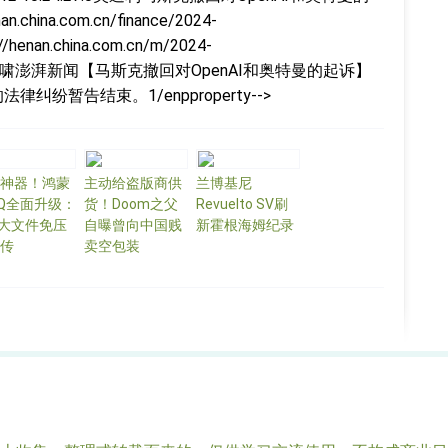
china.com.cn/finance/2024-
/henan.china.com.cn/m/2024-
.html李海啸澎湃新闻【马斯克撤回对OpenAI和奥特曼的起诉】
纠纷暂告结束。1/enpproperty-->
神器！鸿蒙
主动给盗版商供
兰博基尼
Q全面升级：
货！Doom之父
Revuelto SV刷
G大文件免压
自曝曾向中国贱
新霍根海姆纪录
传
卖空包装