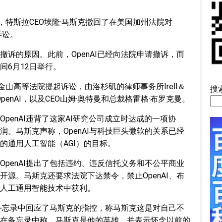
，特斯拉CEO埃隆·马斯克撤回了在美国加州法院对
诉讼。
诉的原因。此前，OpenAI已经向法院申请撤诉，而
间6月12日举行。
金山高等法院提起诉讼，由洛杉矶的律师事务所Irell＆
搜
OpenAI，以及CEO山姆·奥特曼和总裁格雷格·布罗克曼。
penAI违背了这家AI研究公司成立时达成的一项协
。马斯克声称，OpenAI与科技巨头微软的关系已经
的通用人工智能（AGI）的目标。
penAI提出了包括违约、违反信托义务和不公平商业
源。马斯克还要求法院下达禁令，禁止OpenAI、布
人工通用智能技术中获利。
部备忘录中回应了马斯克的指控，称马斯克这是对自己不
在备忘录中称，马斯克是他的英雄，并表示怀念以前的