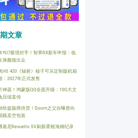
期文章
米YU7最强对手！智界RX新车申报：低
车身颜值出众
帆HS 420《辐射》核子可乐定制版机箱
相：2027年正式发售
片神器！鸿蒙版QQ全面升级：10G大文
免压缩直传
动给盗版商供货！Doom之父自曝曾向
国贱卖空包装
博基尼Revuelto SV刷新霍根海姆纪录