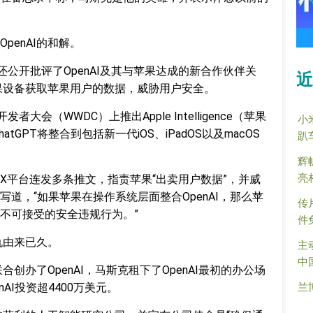
penAI的和解。
还公开批评了OpenAI及其与苹果达成的新合作伙伴关
近
苹果设备获取苹果用户的数据，威胁用户安全。
大会（WWDC）上推出Apple Intelligence（苹果
小
atGPT将整合到包括新一代iOS、iPadOS以及macOS
趴
辉
亮
X平台连发多条推文，指责苹果“出卖用户数据”，并威
他写道，“如果苹果在操作系统层面整合OpenAI，那么苹
传
不可接受的安全违规行为。”
件
仇由来已久。
主
中
合创办了OpenAI，马斯克租下了OpenAI最初的办公场
兰
nAI投资超4400万美元。