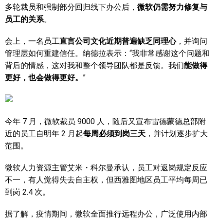
多轮裁员和强制部分回归线下办公后，
微软仍需努力修复与
员工的关系
。
会上，一名员工
直言公司文化近期普遍缺乏同理心
，并询问
管理层如何重建信任。纳德拉表示：“我非常感谢这个问题和
背后的情感，这对我和整个领导团队都是反馈。我们
能做得
更好，也会做得更好。
”
今年 7 月，微软裁员 9000 人，随后又宣布雷德蒙德总部附
近的员工自明年 2 月起
每周必须到岗三天
，并计划逐步扩大
范围。
微软人力资源主管艾米・科尔曼承认，员工对返岗规定反应
不一，有人觉得失去自主权，但西雅图地区员工平均每周已
到岗 2.4 次。
据了解，疫情期间，微软全面推行远程办公，广泛使用内部