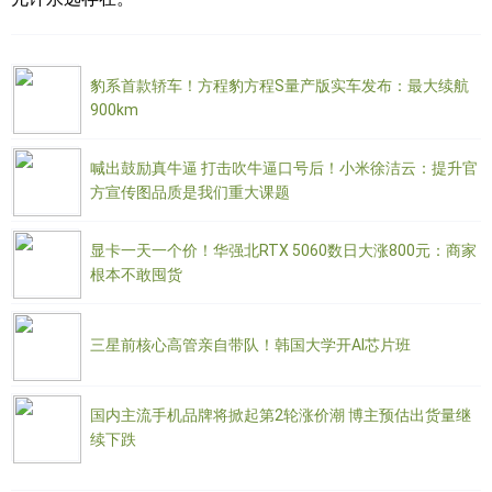
豹系首款轿车！方程豹方程S量产版实车发布：最大续航
900km
喊出鼓励真牛逼 打击吹牛逼口号后！小米徐洁云：提升官
方宣传图品质是我们重大课题
显卡一天一个价！华强北RTX 5060数日大涨800元：商家
根本不敢囤货
三星前核心高管亲自带队！韩国大学开AI芯片班
国内主流手机品牌将掀起第2轮涨价潮 博主预估出货量继
续下跌