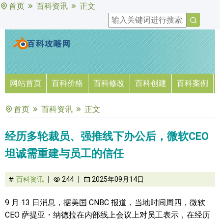
首页
百科资讯
正文
网站首页
百科价格
百科修改
百科创建
百科案例
首页
百科资讯
正文
经历多轮裁员、强推线下办公后，微软CEO
坦诚需重建与员工的信任
百科资讯
244
2025年09月14日
9 月 13 日消息，据美国 CNBC 报道，当地时间周四，微软
CEO 萨提亚・纳德拉在内部线上会议上对员工表示，在经历