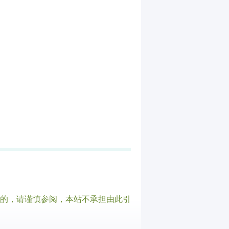
的，请谨慎参阅，本站不承担由此引