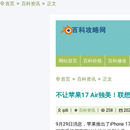
首页
百科资讯
正文
网站首页
百科价格
百科修改
首页
百科资讯
正文
不让苹果17 Air独美！联想官
iplli
百科资讯
258
20
9月29日消息，苹果推出了iPhone