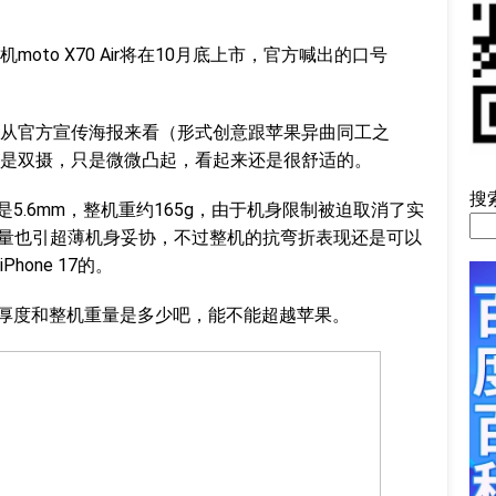
to X70 Air将在10月底上市，官方喊出的口号
从官方宣传海报来看（形式创意跟苹果异曲同工之
是双摄，只是微微凸起，看起来还是很舒适的。
搜
身厚度是5.6mm，整机重约165g，由于机身限制被迫取消了实
容量也引超薄机身妥协，不过整机的抗弯折表现还是可以
one 17的。
ir机身厚度和整机重量是多少吧，能不能超越苹果。