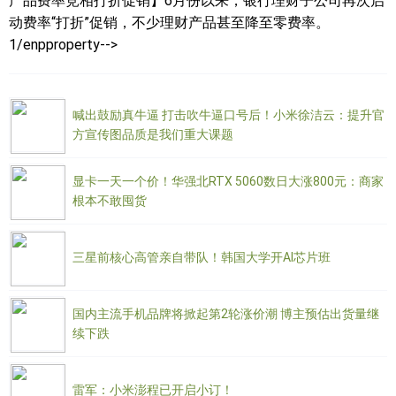
产品费率竞相打折促销】6月份以来，银行理财子公司再次启
动费率“打折”促销，不少理财产品甚至降至零费率。
1/enpproperty-->
喊出鼓励真牛逼 打击吹牛逼口号后！小米徐洁云：提升官
方宣传图品质是我们重大课题
显卡一天一个价！华强北RTX 5060数日大涨800元：商家
根本不敢囤货
三星前核心高管亲自带队！韩国大学开AI芯片班
国内主流手机品牌将掀起第2轮涨价潮 博主预估出货量继
续下跌
雷军：小米澎程已开启小订！