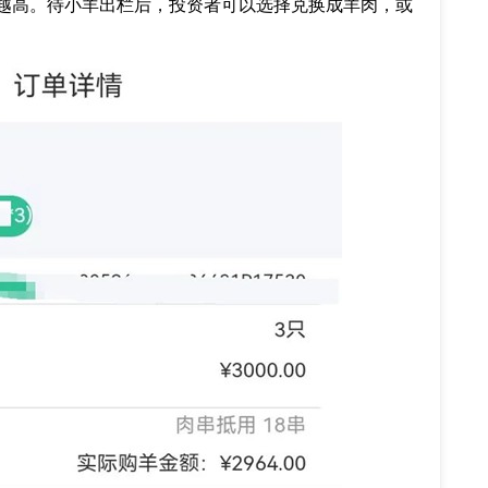
益越高。待小羊出栏后，投资者可以选择兑换成羊肉，或