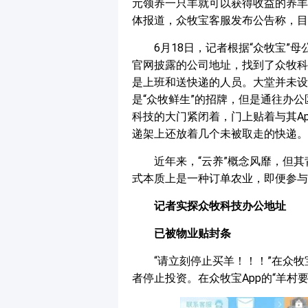
元领养一只羊就可以获得收益的养羊
体报道，众牧宝客服发布公告称，目
6月18日，记者根据“众牧宝
官网披露的公司地址，找到了众牧科
是上班和送快递的人员。大堂并未设
是“众牧鲜生”的招牌，但是通往办
科技的大门紧闭着，门上贴着与其Ap
递架上还放着几个未被取走的快递。
近年来，“云养”概念风靡，但
式本质上是一种订单农业，即便参与
记者实探众牧科技办公地址
已被物业贴封条
“请立刻停止买羊！！！”在众
者停止投资。在众牧宝App的“羊村