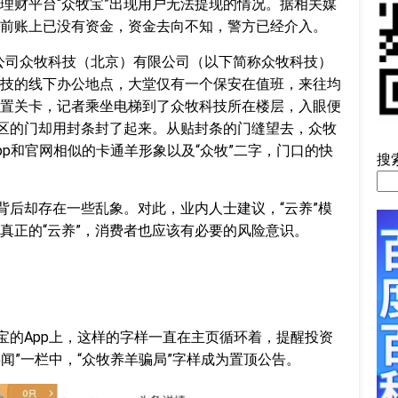
理财平台“众牧宝”出现用户无法提现的情况。据相关媒
前账上已没有资金，资金去向不知，警方已经介入。
”母公司众牧科技（北京）有限公司（以下简称众牧科技）
技的线下办公地点，大堂仅有一个保安在值班，来往均
置关卡，记者乘坐电梯到了众牧科技所在楼层，入眼便
公区的门却用封条封了起来。从贴封条的门缝望去，众牧
p和官网相似的卡通羊形象以及“众牧”二字，门口的快
搜
其背后却存在一些乱象。对此，业内人士建议，“云养”模
真正的“云养”，消费者也应该有必要的风险意识。
牧宝的App上，这样的字样一直在主页循环着，提醒投资
要闻”一栏中，“众牧养羊骗局”字样成为置顶公告。