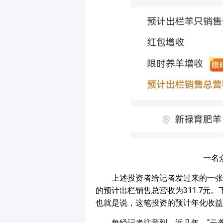
一名
上述投资者给记者发过来的一张
的预计出栏销售总营收为311.7元。
也就是说，这笔投资的预计年化收益率
每经记者注意到，近几年，“云