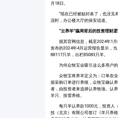
月18日。
“现在已经被贴封条了，也没见
况时，办公楼大厅的保安说道。
“云养羊”骗局背后的投资理财逻
据其官网信息，截至2024年1
发布的2024年4月运营报告显示，当
88117只羊，出栏85083只羊。
为何众牧宝会吸引这么多用户的
众牧宝将养羊定义为：订单农业
据采购订单进行养殖，众牧宝确认养
者，由投资者来选择认养牧场、认养
羊只、按需养殖。
每只羊认养款1000元，投资
技（北京）有限公司签订《羊只养殖协议