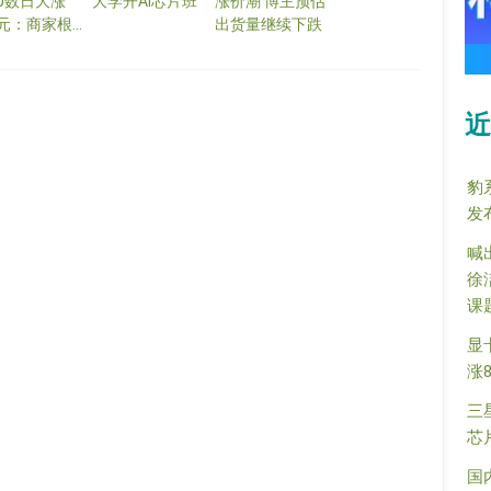
60数日大涨
大学开AI芯片班
涨价潮 博主预估
0元：商家根
出货量继续下跌
敢囤货
近
豹
发
喊
徐
课
显
涨
三
芯
国