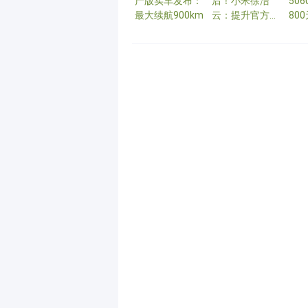
产版实车发布：
后！小米徐洁
50
最大续航900km
云：提升官方宣
80
传图品质是我们
本不
重大课题