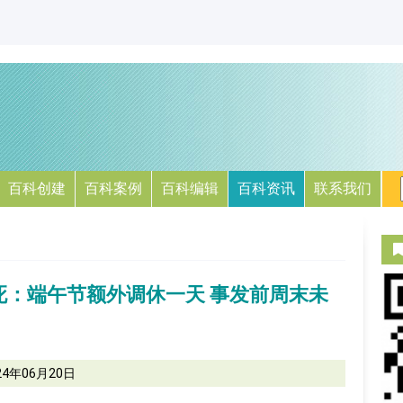
百科创建
百科案例
百科编辑
百科资讯
联系我们
死：端午节额外调休一天 事发前周末未
24年06月20日