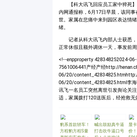
【科大讯飞回应员工家中猝死】
内网通报称，6月17日早晨，该同事
世。家属在悲痛中来到园区表达情绪
绪。
记者从科大讯飞内部人士获悉，
正常休假且额外调休一天，事发前周
<!--enpproperty 428348252024-06
7561006441产经产经http://henan.chi
06/20/content_42834825.htmhttp:/
06/20/content_4283482
讯飞一名员工突然离世引发舆论关注
适，家属拨打120送医后，经抢救无效去世。
豹系首款轿车！
喊出鼓励真牛逼
显卡
方程豹方程S量
打击吹牛逼口号
价！