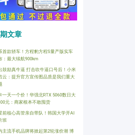
期文章
系首款轿车！方程豹方程S量产版实车
布：最大续航900km
出鼓励真牛逼 打击吹牛逼口号后！小米
洁云：提升官方宣传图品质是我们重大
题
卡一天一个价！华强北RTX 5060数日大
800元：商家根本不敢囤货
星前核心高管亲自带队！韩国大学开AI
片班
内主流手机品牌将掀起第2轮涨价潮 博