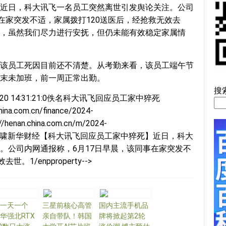
近日，科大讯飞一名员工突然离世引发舆论关注。公司
在家突发不适，家属拨打120送医后，经抢救无效去
，虽然我们尽力进行安抚，但仍未能有效稳定家属情
该员工死因目前还不清楚。从考勤来看，该员工端午节
末未加班，前一周正常出勤。
搜
-20 14:31:21:0佚名
科大讯飞回应员工家中猝死
na.com.cn/finance/2024-
/henan.china.com.cn/m/2024-
5.html李海啸新华财经【科大讯飞回应员工家中猝死】近日，科大
。公司内网通报称，6月17日早晨，该同事在家突发不
1/enpproperty-->
一天一个
三星前核心高管
国内主流手机品
华强北RTX
亲自带队！韩国
牌将掀起第2轮