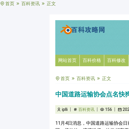
首页
百科资讯
正文
网站首页
百科价格
百科修改
首页
百科资讯
正文
中国道路运输协会点名快
iplli
百科资讯
156
20
11月4日消息，中国道路运输协会