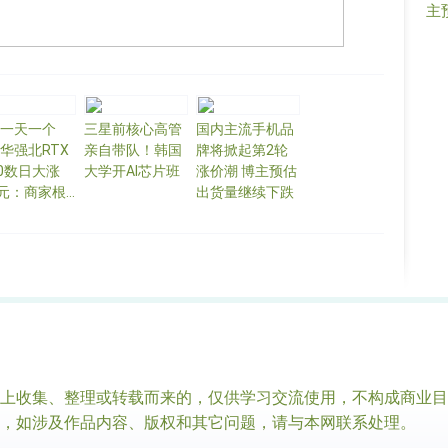
主
一天一个
三星前核心高管
国内主流手机品
华强北RTX
亲自带队！韩国
牌将掀起第2轮
60数日大涨
大学开AI芯片班
涨价潮 博主预估
0元：商家根
出货量继续下跌
敢囤货
收集、整理或转载而来的，仅供学习交流使用，不构成商业目
，如涉及作品内容、版权和其它问题，请与本网联系处理。