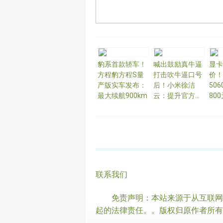
豹系首款轿车！
喊出鼓励真牛逼
显卡
方程豹方程S量
打击吹牛逼口号
价！
产版实车发布：
后！小米徐洁
50
最大续航900km
云：提升官方宣
80
传图品质是我们
本不
重大课题
联系我们
免责声明：本站来源于从互联网上
起的法律责任。。版权归原作者所有