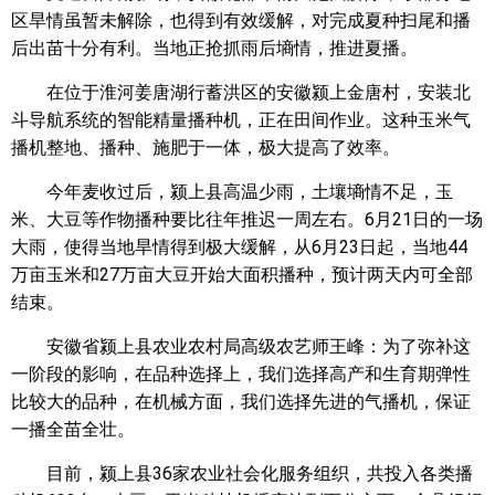
区旱情虽暂未解除，也得到有效缓解，对完成夏种扫尾和播
后出苗十分有利。当地正抢抓雨后墒情，推进夏播。
在位于淮河姜唐湖行蓄洪区的安徽颍上金唐村，安装北
斗导航系统的智能精量播种机，正在田间作业。这种玉米气
播机整地、播种、施肥于一体，极大提高了效率。
今年麦收过后，颍上县高温少雨，土壤墒情不足，玉
米、大豆等作物播种要比往年推迟一周左右。6月21日的一场
大雨，使得当地旱情得到极大缓解，从6月23日起，当地44
万亩玉米和27万亩大豆开始大面积播种，预计两天内可全部
结束。
安徽省颍上县农业农村局高级农艺师王峰：为了弥补这
一阶段的影响，在品种选择上，我们选择高产和生育期弹性
比较大的品种，在机械方面，我们选择先进的气播机，保证
一播全苗全壮。
目前，颍上县36家农业社会化服务组织，共投入各类播