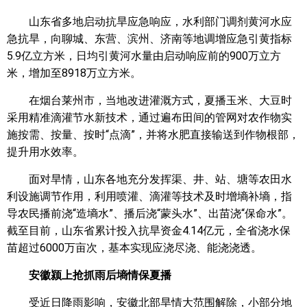
山东省多地启动抗旱应急响应，水利部门调剂黄河水应
急抗旱，向聊城、东营、滨州、济南等地调增应急引黄指标
5.9亿立方米，日均引黄河水量由启动响应前的900万立方
米，增加至8918万立方米。
在烟台莱州市，当地改进灌溉方式，夏播玉米、大豆时
采用精准滴灌节水新技术，通过遍布田间的管网对农作物实
施按需、按量、按时“点滴”，并将水肥直接输送到作物根部，
提升用水效率。
面对旱情，山东各地充分发挥渠、井、站、塘等农田水
利设施调节作用，利用喷灌、滴灌等技术及时增墒补墒，指
导农民播前浇“造墒水”、播后浇“蒙头水”、出苗浇“保命水”。
截至目前，山东省累计投入抗旱资金4.14亿元，全省浇水保
苗超过6000万亩次，基本实现应浇尽浇、能浇浇透。
安徽颍上抢抓雨后墒情保夏播
受近日降雨影响，安徽北部旱情大范围解除，小部分地