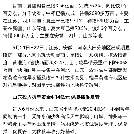
目前，夏播粮食已播3.56亿亩，完成76.2%、同比快1个
百分点。分作物看，中稻已播八成，待播2690多万亩，主要
在江苏、四川等地；夏玉米已播97.1%，待播590多万亩，主
要在新疆、山东等地；夏大豆已播73.5%、慢2.6个百分点，
待播900多万亩，主要在安徽、四川、山东等地。
6月21日—22日，江苏、安徽、河南大部分地区出现明显
降雨，部分地区出现大到暴雨，旱情进一步缓解。据农情调
度，黄淮海7省缺墒面积3247万亩，较旱情最重时下降6068
万亩，缺墒面积主要集中在河北、山东。农业农村部制定发
布黄淮海抗旱晚播及改种补种技术意见，指导黄淮海地区应
对抗旱晚播，对因旱无法播种的地块科学改种。
山东投入抗旱资金4.14亿元 保夏播促夏管
进入6月份以来，山东省平均降水量20.4毫米，不到常年
同期的一半。受降水偏少和高温天气影响，聊城、德州等一
些粮食主要产区出现旱情，当地统筹水资源调度管理，保夏
播、促夏管，为秋粮丰收打好基础。