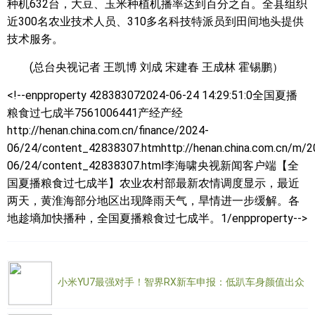
种机632台，大豆、玉米种植机播率达到百分之百。全县组织
近300名农业技术人员、310多名科技特派员到田间地头提供
技术服务。
(总台央视记者 王凯博 刘成 宋建春 王成林 霍锡鹏）
<!--enpproperty 428383072024-06-24 14:29:51:0
全国夏播
粮食过七成半7561006441产经产经
http://henan.china.com.cn/finance/2024-
06/24/content_42838307.htmhttp://henan.china.com.cn/m/2
06/24/content_42838307.html李海啸央视新闻客户端【全
国夏播粮食过七成半】农业农村部最新农情调度显示，最近
两天，黄淮海部分地区出现降雨天气，旱情进一步缓解。各
地趁墒加快播种，全国夏播粮食过七成半。1/enpproperty-->
小米YU7最强对手！智界RX新车申报：低趴车身颜值出众