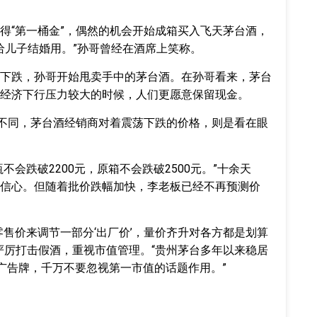
得“第一桶金”，偶然的机会开始成箱买入飞天茅台酒，
给儿子结婚用。”孙哥曾经在酒席上笑称。
下跌，孙哥开始甩卖手中的茅台酒。在孙哥看来，茅台
经济下行压力较大的时候，人们更愿意保留现金。
态不同，茅台酒经销商对着震荡下跌的价格，则是看在眼
不会跌破2200元，原箱不会跌破2500元。”十余天
信心。但随着批价跌幅加快，李老板已经不再预测价
零售价来调节一部分‘出厂价’，量价齐升对各方都是划算
严厉打击假酒，重视市值管理。“贵州茅台多年以来稳居
广告牌，千万不要忽视第一市值的话题作用。”