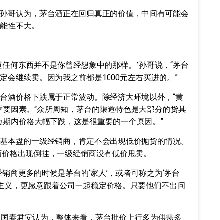
孙哥认为，茅台酒正在回归真正的价值，中间有可能会
能性不大。
。
道任何东西并不是你曾经想象中的那样。”孙哥说，“茅台
定会继续卖。因为我之前都是1000元左右买进的。”
台酒价格下跌属于正常波动。除经济大环境以外，“黄
重要因素。“众所周知，茅台的渠道特色是大部分的货其
成短期内价格大幅下跌，这是很重要的一个原因。”
基本盘的一级经销商，肯定不会出现低价抛货的情况。
台酒价格出现倒挂，一级经销商没有低价甩卖。
销商更多的时候是茅台的‘家人’，或者可称之为‘茅台
期主义，更愿意跟着公司一起稳定价格。只要他们不出问
，国泰君安认为，整体来看，茅台批价上行多为供需多