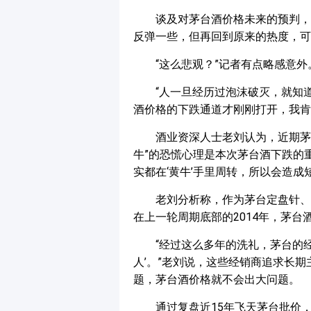
谈及对茅台酒价格未来的预判，
反弹一些，但再回到原来的热度，可
“这么悲观？”记者有点略感意外
“人一旦经历过泡沫破灭，就知
酒价格的下跌通道才刚刚打开，我肯
酒业资深人士老刘认为，近期茅
牛”的恐慌心理是本次茅台酒下跌的
实都在‘黄牛’手里周转，所以会造
老刘分析称，作为茅台定盘针、
在上一轮周期底部的2014年，茅
“经过这么多年的洗礼，茅台的经
人’。”老刘说，这些经销商追求长
题，茅台酒价格就不会出大问题。
通过复盘近15年飞天茅台批价