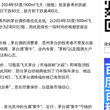
2024年53度/500ml飞天（散瓶）批发参考价跌破
一日下跌60元，较月初下跌逾400元。
列的茅台酒价格也在走低。以2024年53度/500ml飞
价为2420元/瓶，而此前很长一段时间价格都坚挺在
的价格，茅台酒的消费者、贵州茅台的投资者不禁发出疑
搜
商、茅台酒“黄牛”、业内专家、“茅粉”以及囤酒大户
法和心态。
价，12瓶装飞天茅台（市场俗称“大箱”）即将取消投
此同时，部分茅台经销商收到了15年陈年茅台、精品
月24日，飞天茅台酒终端价格已有所回升。
组合拳”，意在控量保价，以提振市场信心。
，首当其冲的当属“黄牛”。近日，茅台酒“黄牛”亏钱的