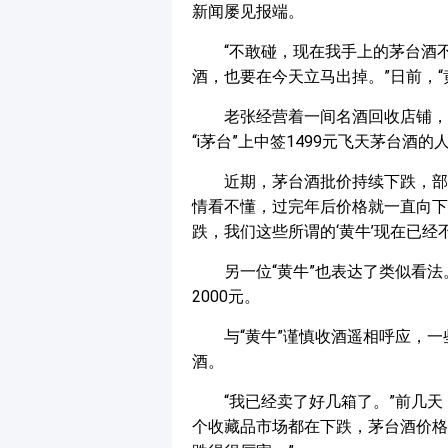
新闻屡见报端。
“不敢碰，现在我手上的茅台酒不
酒，也要在今天立马出掉。”日前，“
老张经营着一间名酒回收店铺，
“i茅台”上中签1499元飞天茅台酒的
近期，茅台酒批价持续下跌，部
情看不懂，过完年后价格就一直向下
跌，我们这些所谓的‘黄牛’现在已经
另一位“黄牛”也表达了类似看
2000元。
与“黄牛”谨慎收酒遥相呼应，
酒。
“我已经卖了好几箱了。”前几
个收藏品市场都在下跌，茅台酒价格