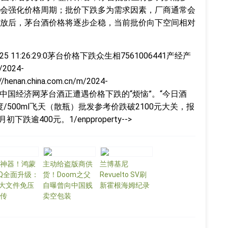
会强化价格周期；批价下跌多为需求因素，厂商通常会
放后，茅台酒价格将逐步企稳，当前批价向下空间相对
5 11:26:29:0
茅台价格下跌众生相7561006441产经产
e/2024-
/henan.china.com.cn/m/2024-
.html程雪中国经济网茅台酒正遭遇价格下跌的“烦恼”。“今日酒
3度/500ml飞天（散瓶）批发参考价跌破2100元大关，报
跌逾400元。1/enpproperty-->
神器！鸿蒙
主动给盗版商供
兰博基尼
Q全面升级：
货！Doom之父
Revuelto SV刷
G大文件免压
自曝曾向中国贱
新霍根海姆纪录
传
卖空包装