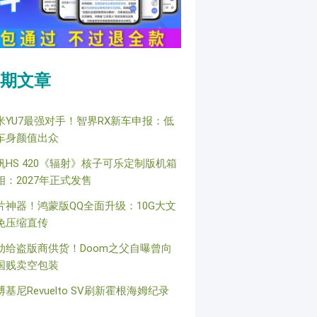
期文章
米YU7最强对手！智界RX新车申报：低
车身颜值出众
帆HS 420《辐射》核子可乐定制版机箱
相：2027年正式发售
片神器！鸿蒙版QQ全面升级：10G大文
免压缩直传
动给盗版商供货！Doom之父自曝曾向
国贱卖空包装
博基尼Revuelto SV刷新霍根海姆纪录