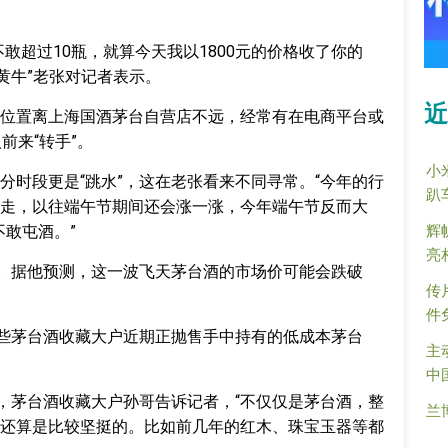
敢超过10瓶，就算今天我以1800元的价格收了你的
黄牛”老张对记者表示。
近
位置离上海国酒茅台自营店不远，经常有在电商平台或
人前来“转手”。
小
分时段更是“跳水”，这在老张看来不同寻常。“今年的行
趴
走，以往端午节期间还会涨一涨，今年端午节反而大
辉
不敢屯酒。”
亮
法。据他预测，这一波飞天茅台酒的市场价可能会跌破
传
件
一些茅台酒收藏大户近期正抛售手中持有的低成本茅台
主
中
天，茅台酒收藏大户孙哥告诉记者，“不仅仅是茅台酒，整
兰
还算是比较坚挺的。比如前几年的红木、珠宝玉器等都