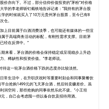
股价亦向下。不过，部分信仰价值投资的“茅粉”对价格
大学的李老师斩钉截铁地告诉记者：“我持有的茅台股
大学的时候就买入了10万元贵州茅台股票，至今已有8
次仓。
加上目前属于白酒消费淡季，也可能还有媒体的一些渲
酒属于高端商务活动的标配，有刚性需求支撑。目前茅
已经在反弹中。”
长期来看，茅台酒的价格会保持稳定或呈现稳步上升趋
力、稀缺性和投资价值。”李老师说。
，对待这一轮茅台酒价格下跌的态度亦比较淡然。
日常生活中，在升职庆祝时等重要时刻会和同事聚餐饮
商平台抢购1499元的飞天茅台酒，然后转卖赚差价。虽
利润空间，那些抢购的同事依然乐此不疲。”小王坦
00元，自己会考虑囤一些以备自饮及招待用酒。