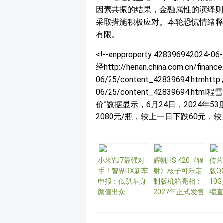
因素共振的结果，金融属性的演绎则
采取措施积极应对。本轮恐慌情绪释
有限。
<!--enpproperty 428396942024-06-2
经http://henan.china.com.cn/financ
06/25/content_42839694.htmhttp:/
06/25/content_42839694
价”数据显示，6月24日，2024年5
2080元/瓶，较上一日下跌60元，较月初下
小米YU7最强对
辉帆HS 420《辐
传片
手！智界RX新车
射》核子可乐定
版Q
申报：低趴车身
制版机箱亮相：
10
颜值出众
2027年正式发售
缩直