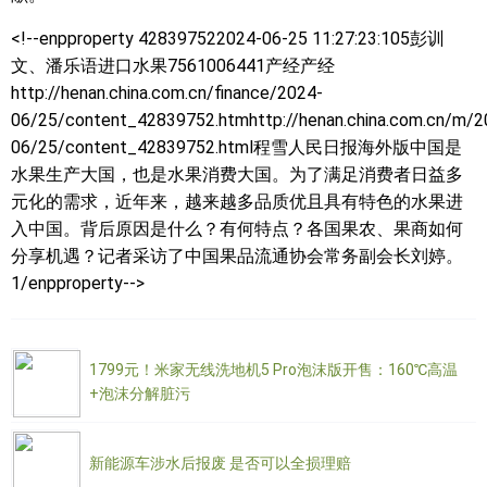
<!--enpproperty 428397522024-06-25 11:27:23:105彭训
文、潘乐语
进口水果7561006441产经产经
http://henan.china.com.cn/finance/2024-
06/25/content_42839752.htmhttp://henan.china.com.cn/m/2
06/25/content_42839752.html程雪人民日报海外版中国是
水果生产大国，也是水果消费大国。为了满足消费者日益多
元化的需求，近年来，越来越多品质优且具有特色的水果进
入中国。背后原因是什么？有何特点？各国果农、果商如何
分享机遇？记者采访了中国果品流通协会常务副会长刘婷。
1/enpproperty-->
1799元！米家无线洗地机5 Pro泡沫版开售：160℃高温
+泡沫分解脏污
新能源车涉水后报废 是否可以全损理赔