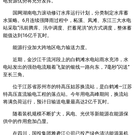
电资源优势将充分发挥。
国网湖南电力滚动修订水库运行计划，分类制定水库蓄
水策略。6月连续强降雨过程中，柘溪、凤滩、东江三大水电
站采取“汛前腾库、汛中调度、拦蓄尾洪”的方式调度，整体蓄
能值达到16亿千瓦时。
能源行业加大跨地区电力输送力度。
近期，金沙江干流河段上的白鹤滩水电站雨水充沛，水
电站发出的强劲电流顺着飞架的银线一路向东，7毫秒“闪送”
至长三角。
位于江苏省苏州市的特高压姑苏换流站，是白鹤滩—江苏
特高压直流输电工程的落点站。今年用电高峰期间，换流站
将满负荷运行，预计日输送电量最高达2亿千瓦时。
随着装机规模不断扩大，风电、光伏等新能源在能源保
供中的作用愈加凸显。
在四川，国投集团雅砻江公司已投产绿色清洁能源装机