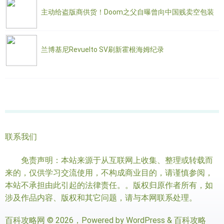
主动给盗版商供货！Doom之父自曝曾向中国贱卖空包装
兰博基尼Revuelto SV刷新霍根海姆纪录
联系我们
免责声明：本站来源于从互联网上收集、整理或转载而
来的，仅供学习交流使用，不构成商业目的，请谨慎参阅，
本站不承担由此引起的法律责任。。版权归原作者所有，如
涉及作品内容、版权和其它问题，请与本网联系处理。
百科攻略网
© 2026，Powered by
WordPress
&
百科攻略