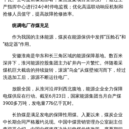
产指挥中心进行24小时停电监视；优化高温联动响应机制和
抢修人员值守，提高故障抢修效率。
统调电厂存煤充足
作为我国的主体能源，煤炭在能源保供中发挥“压舱石”和
“稳定器”作用。
安徽淮南是华东和长三角区域的能源保障基地。数百米
深井下，淮河能源控股集团主力矿井内一片繁忙。伴随着采
煤机巨大截齿的持续旋转，滚滚“乌金”从煤壁倾泻而下，经过
洗选加工后，源源不断运往电厂。
放眼全国，从淮河沿岸到西北腹地，能源企业全力保障
电煤供应在行动。截至6月23日，国家能源集团当月自产煤
3900多万吨，发电量776亿千瓦时。
长协煤是满足发电的保障性用煤。入夏以来，煤炭企业
中长期合同严格履约兑现。中国中煤营销管理办公室副主任