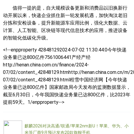
值得一提的是，自大规模设备更新和消费品以旧换新行
动开展以来，快递企业抓住新一轮发展机遇，加快淘汰老旧
分拣和安检设备，提升新能源车应用比例，强化大数据、云
计算、人工智能、区块链等现代信息技术的应用，推进设备
的智能化低碳化升级。
<!--enpproperty 428481292024-07-02 11:30:44:0
今年快递
业务量已达800亿件7561006441产经产经
http://henan.china.com.cn/finance/2024-
07/02/content_42848129.htmhttp://henan.china.com.cn/m/2
07/02/content_42848129.html程雪中国经济网【今年快递
业务量已达800亿件】国家邮政局今天发布的监测数据显示，
截至6月30日，今年我国快递业务量已达800亿件，比2023年
提前59天。1/enpproperty-->
麒麟2026对决高通/联通/苹果2nm新U！苹果、华为、小
米等厂商9月预计发布20款旗舰手机