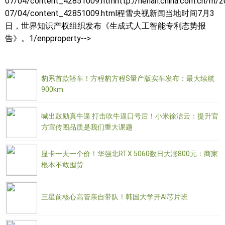
07/04/content_42851009.htmhttp://henan.china.com.cn/m/2
07/04/content_42851009.html程雪央视新闻当地时间7月3
日，世界知识产权组织发布《生成式人工智能专利态势报
告》。1/enpproperty-->
豹系首款轿车！方程豹方程S量产版实车发布：最大续航
900km
喊出鼓励真牛逼 打击吹牛逼口号后！小米徐洁云：提升官
方宣传图品质是我们重大课题
显卡一天一个价！华强北RTX 5060数日大涨800元：商家
根本不敢囤货
三星前核心高管亲自带队！韩国大学开AI芯片班