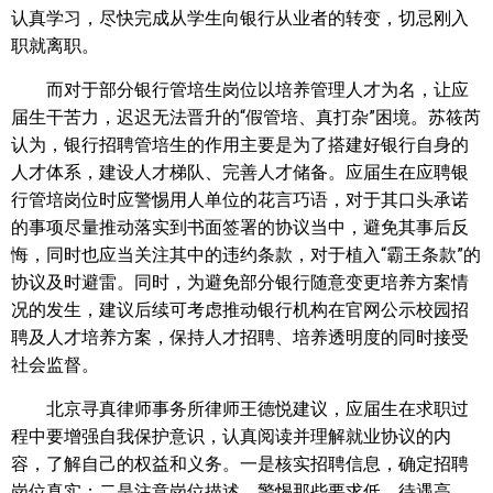
认真学习，尽快完成从学生向银行从业者的转变，切忌刚入
职就离职。
而对于部分银行管培生岗位以培养管理人才为名，让应
届生干苦力，迟迟无法晋升的“假管培、真打杂”困境。苏筱芮
认为，银行招聘管培生的作用主要是为了搭建好银行自身的
人才体系，建设人才梯队、完善人才储备。应届生在应聘银
行管培岗位时应警惕用人单位的花言巧语，对于其口头承诺
的事项尽量推动落实到书面签署的协议当中，避免其事后反
悔，同时也应当关注其中的违约条款，对于植入“霸王条款”的
协议及时避雷。同时，为避免部分银行随意变更培养方案情
况的发生，建议后续可考虑推动银行机构在官网公示校园招
聘及人才培养方案，保持人才招聘、培养透明度的同时接受
社会监督。
北京寻真律师事务所律师王德悦建议，应届生在求职过
程中要增强自我保护意识，认真阅读并理解就业协议的内
容，了解自己的权益和义务。一是核实招聘信息，确定招聘
岗位真实；二是注意岗位描述，警惕那些要求低、待遇高、