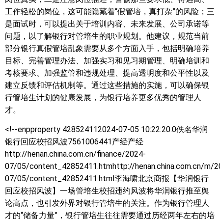
工作轻松的岗位，这可能隐藏着“假管培，真打杂”的风险；三
是面试时，可以提出关于培训内容、未来发展、公司承诺等
问题，以了解银行对管培生的职业规划。他建议，规范当前
部分银行真假管培乱象需要从多个方面入手，包括明确培养
目标、完善管理办法、加强实习和见习期管理、明确培训和
考核要求、加强监管和违规处理、提高透明度和公平性以及
建立反馈和评估机制等。通过这些措施的实施，可以确保银
行管培生计划的健康发展，为银行培养更多优秀的管理人
才。
<!--enpproperty 428524112024-07-05 10:22:20:0佚名
华润
银行回应校招风波7561006441产经产经
http://henan.china.com.cn/finance/2024-
07/05/content_42852411.htmhttp://henan.china.com.cn/m/2
07/05/content_42852411.html李海啸北京商报【华润银行
回应校招风波】一场管培生校招违约风波将华润银行推至舆
论高点，也引发外界对银行管培生的关注。作为银行管理人
才的“储备力量”，银行管培生往往需要通过历经两年左右的培