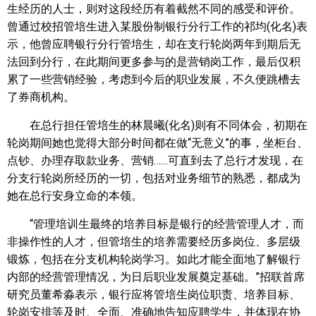
生经历的人士，则对这段经历有着截然不同的感受和评价。
曾通过校招管培生进入某股份制银行分行工作的祁均(化名)表
示，他曾应聘银行分行管培生，却在支行轮岗两年到期后无
法回到分行，在此期间更多参与的是营销岗工作，最后仅积
累了一些营销经验，考虑到今后的职业发展，不久便跳槽去
了券商机构。
在总行担任管培生的林晨曦(化名)则有不同体会，初期在
轮岗期间她也觉得大部分时间都在做“无意义”的事，坐柜台、
点钞、办理存取款业务、营销……可直到去了总行才发现，在
分支行轮岗所经历的一切，包括对业务细节的熟悉，都成为
她在总行安身立命的本领。
“管理培训生最终的培养目标是银行的经营管理人才，而
非操作性的人才，但管培生的培养需要经历多岗位、多层级
锻炼，包括在分支机构轮岗学习。如此才能全面地了解银行
内部的经营管理情况，为日后职业发展奠定基础。”招联首席
研究员董希淼表示，银行应将管培生岗位职责、培养目标、
轮岗安排等及时、全面、准确地告知应聘学生，并体现在协