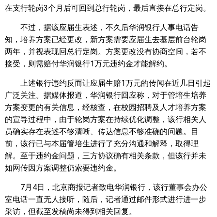
在支行轮岗3个月后可回到总行轮岗，最后直接在总行定岗。
不过，据该应届生表述，不久后华润银行人事电话告
知，培养方案已经更改，新方案需要应届生去基层前台轮岗
两年，并视表现回总行定岗。方案更改没有协商空间，若不
接受，则需赔付华润银行1万元违约金才能解约。
上述银行违约反而让应届生赔1万元的传闻在近几日引起
广泛关注。据媒体报道，华润银行回应称，对于管培生培养
方案变更的有关信息，经核查，在校园招聘及人才培养方案
的宣导过程中，由于轮岗方案在持续优化调整，该行相关人
员确实存在表述不够清晰、传达信息不够准确的问题。目
前，该行已与本届管培生进行了充分沟通和解释，取得理
解。至于违约金问题，三方协议确有相关条款，但该行并未
如网传因方案调整仍索要违约金。
7月4日，北京商报记者致电华润银行，该行董事会办公
室电话一直无人接听，随后，记者通过邮件形式进行进一步
采访，但截至发稿尚未得到相关回复。