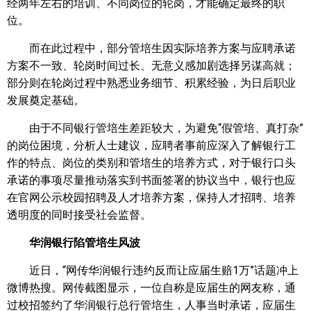
经两年左右的培训、不同岗位的轮岗，才能确定最终的职
位。
而在此过程中，部分管培生因实际培养方案与应聘承诺
方案不一致、轮岗时间过长、无意义感加剧选择另谋高就；
部分则在轮岗过程中熟悉业务细节、积累经验，为日后职业
发展奠定基础。
由于不同银行管培生差距较大，为避免“假管培、真打杂”
的岗位困境，分析人士建议，应聘者事前应深入了解银行工
作的特点、岗位的类别和管培生的培养方式，对于银行口头
承诺的事项尽量推动落实到书面签署的协议当中，银行也应
在官网公示校园招聘及人才培养方案，保持人才招聘、培养
透明度的同时接受社会监督。
华润银行陷管培生风波
近日，“网传华润银行违约反而让应届生赔1万”话题冲上
微博热搜。网传截图显示，一位自称是应届生的网友称，通
过校招签约了华润银行总行管培生，人事当时承诺，应届生