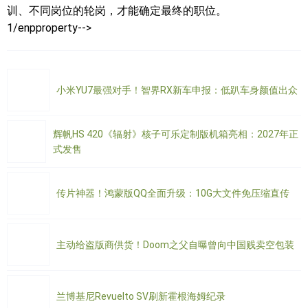
训、不同岗位的轮岗，才能确定最终的职位。
1/enpproperty-->
小米YU7最强对手！智界RX新车申报：低趴车身颜值出众
辉帆HS 420《辐射》核子可乐定制版机箱亮相：2027年正
式发售
传片神器！鸿蒙版QQ全面升级：10G大文件免压缩直传
主动给盗版商供货！Doom之父自曝曾向中国贱卖空包装
兰博基尼Revuelto SV刷新霍根海姆纪录