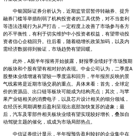
中银国际证券分析认为，近期监管层暂停转融券、提升
融券门槛等举措削弱了机构投资者的工具优势，对不当套利
等违法违规行为从严打击，一定程度上改善了市场参与各方
的不平衡性，有利于切实维护中小投资者权益，有望带动投
资者信心企稳回升。往后看，随着稳增长政策加码，以及内
需经济数据得到验证，市场趋势有望回暖。
此外，A股半年报将开始披露，财报季业绩好于市场预期
的板块和个股有望有相对好的表现。中金公司认为，二季度A
股整体业绩增速有望较一季度温和回升，半年报所反映的景
气线索将是近期市场交易的重点。具体来看：首先，全球定
价的资源品、出口链等板块可能成为结构亮点；其次，与苹
果产业链相关的消费电子，以及芯片设计相关的细分领域，
在经历长周期调整后盈利呈现出底部加快复苏的迹象；最
后，汽车及零部件相关板块业绩有望实现较好增长，叠加自
动驾驶主题的催化，或成为市场局部热点。
中信证券统计显示，半年报预告盈利较好的企业集中在