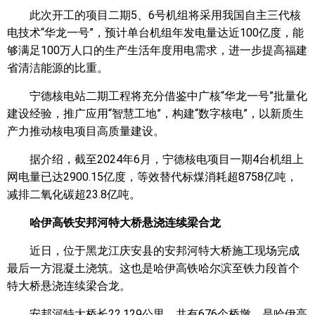
此次开工的项目二期5、6号机组将采用我国自主三代核
电技术“华龙一号”，预计单台机组年发电量达近100亿度，能
够满足100万人口的生产生活年度用电需求，进一步提高福建
省清洁能源的比重。
宁德核电站二期工程将充分借鉴中广核“华龙一号”批量化
建设经验，推广应用“智慧工地”，构建“数字核电”，以新质生
产力推动核电项目高质量建设。
据介绍，截至2024年6月，宁德核电项目一期4台机组上
网电量已达2900.15亿度，等效替代标煤消耗超8758亿吨，
减排二氧化碳超23.8亿吨。
哈伊高铁安邦河特大桥悬浇连续梁合龙
近日，位于黑龙江庆安县的安邦河特大桥施工现场完成
最后一方混凝土浇筑。这也是哈伊高铁哈尔滨至铁力段首个
特大桥悬浇连续梁合龙。
安邦河特大桥长22.129公里，共有676个桥墩，是哈伊高