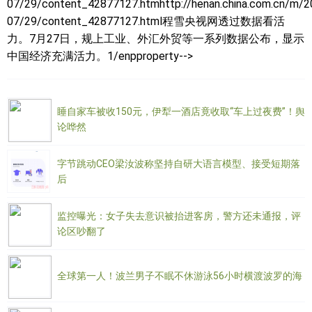
07/29/content_42877127.htmhttp://henan.china.com.cn/m/2
07/29/content_42877127.html程雪央视网透过数据看活
力。7月27日，规上工业、外汇外贸等一系列数据公布，显示
中国经济充满活力。1/enpproperty-->
睡自家车被收150元，伊犁一酒店竟收取“车上过夜费”！舆
论哗然
字节跳动CEO梁汝波称坚持自研大语言模型、接受短期落
后
监控曝光：女子失去意识被抬进客房，警方还未通报，评
论区吵翻了
全球第一人！波兰男子不眠不休游泳56小时横渡波罗的海